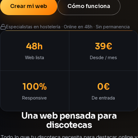
Crear mi web
Cómo funciona
Especialistas en hostelería · Online en 48h · Sin permanencia
48h
39€
Web lista
Desde / mes
100%
0€
Responsive
De entrada
Una web pensada para
discotecas
Todo lo que tu discoteca necesita para destacar online y